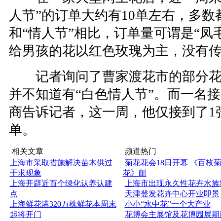
人节”的订单大约有10单左右，多数
和“情人节”相比，订单量可谓是“凤
给男孩的花以红色玫瑰为主，没有传
记者询问了曹家渡花市的部分花
并不知道有“白色情人节”。而一名
商告诉记者，这一周，他仅接到了1张
单。
相关文章
频道热门
上海市采取措施解决苗木供过
菊花花会18日开幕 《百枚
于求现象
花》邮
上海开辟近百个绿化认养认建
上海市出现永久性花卉水族
点
天津登发花卉中心开业即景
上海鲜花港320万株鲜花本周末
小小“水中花”一个大产业
起将开门
花博会主展馆及花博园展期