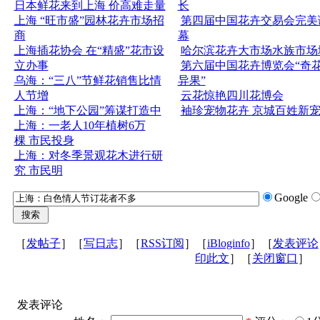
日本鲜花来到上海 价高难走量
长
上海 “旺市盛”园林花卉市场招
第四届中国花卉交易会完美
商
幕
上海插花协会 在“精盛”花市设
哈尔滨花卉大市场水族市场
立办事
第六届中国花卉博览会“奇
乌海：“三八”节鲜花销售比情
异果”
人节增
云花惊艳四川花博会
上海：“地下公园”筹谋打造中
袖珍宠物花卉 京城百姓新
上海：一老人10年植树6万
棵 市民投身
上海：对冬季景观花木进行研
究 市民明
Google
［
发帖子
］［
写日志
］［
RSS订阅
］［
iBloginfo
］［
发表评论
印此文
］［
关闭窗口
］
发表评论