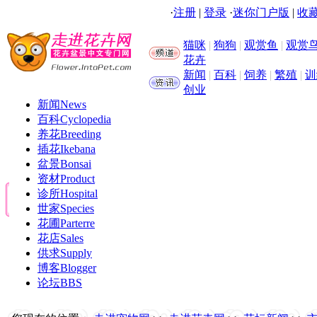
·
注册
|
登录
·
迷你门户版
|
收藏
猫咪
|
狗狗
|
观赏鱼
|
观赏
花卉
新闻
|
百科
|
饲养
|
繁殖
|
训
创业
新闻
News
百科
Cyclopedia
养花
Breeding
插花
Ikebana
盆景
Bonsai
资材
Product
诊所
Hospital
世家
Species
花圃
Parterre
花店
Sales
供求
Supply
博客
Blogger
论坛
BBS