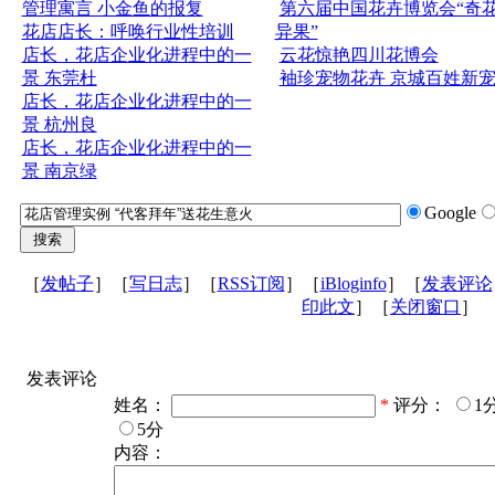
管理寓言 小金鱼的报复
第六届中国花卉博览会“奇
花店店长：呼唤行业性培训
异果”
店长，花店企业化进程中的一
云花惊艳四川花博会
景 东莞杜
袖珍宠物花卉 京城百姓新
店长，花店企业化进程中的一
景 杭州良
店长，花店企业化进程中的一
景 南京绿
Google
［
发帖子
］［
写日志
］［
RSS订阅
］［
iBloginfo
］［
发表评论
印此文
］［
关闭窗口
］
发表评论
姓名：
*
评分：
1
5分
内容：