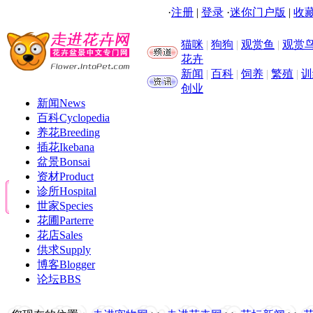
·
注册
|
登录
·
迷你门户版
|
收藏
猫咪
|
狗狗
|
观赏鱼
|
观赏
花卉
新闻
|
百科
|
饲养
|
繁殖
|
训
创业
新闻
News
百科
Cyclopedia
养花
Breeding
插花
Ikebana
盆景
Bonsai
资材
Product
诊所
Hospital
世家
Species
花圃
Parterre
花店
Sales
供求
Supply
博客
Blogger
论坛
BBS