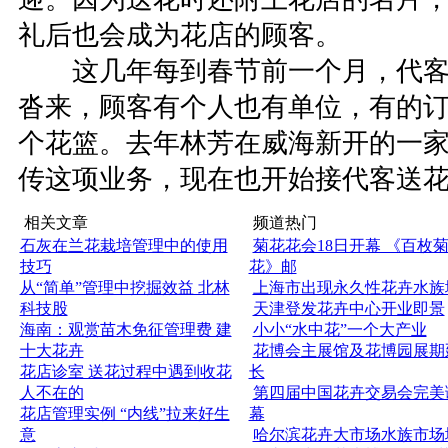
礼后也会成为花店的顾客。
这几年每到春节前一个月，代客
沓来，顾客有个人也有单位，有的
个花篮。去年林芳在威海新开的一
传这项业务，现在也开始接代客送
相关文章
频道热门
石灰在兰花栽培管理中的使用
菊花花会18日开幕 《百枚
技巧
花》邮
从“简单”管理中挖掘效益 北林
上海市出现永久性花卉水族
科技股
天津登发花卉中心开业即景
海南：观赏苗木免征管理费 建
小小“水中花”一个大产业
十大花卉
花博会主展馆及花博园展期
花店诊室 送花过程中遇到收花
长
人不在的
第四届中国花卉交易会完美
花店管理实例 “内线”拉来好生
幕
意
哈尔滨花卉大市场水族市场