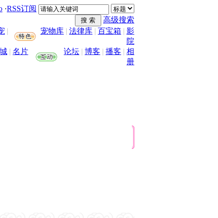
o
·
RSS订阅
高级搜索
宠
|
宠物库
|
法律库
|
百宝箱
|
影
院
城
|
名片
论坛
|
博客
|
播客
|
相
册