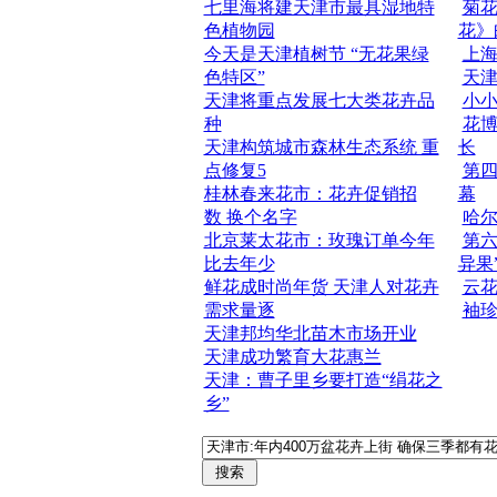
七里海将建天津市最具湿地特
菊花
色植物园
花》
今天是天津植树节 “无花果绿
上
色特区”
天
天津将重点发展七大类花卉品
小小
种
花
天津构筑城市森林生态系统 重
长
点修复5
第
桂林春来花市：花卉促销招
幕
数 换个名字
哈
北京莱太花市：玫瑰订单今年
第六
比去年少
异果
鲜花成时尚年货 天津人对花卉
云
需求量逐
袖珍
天津邦均华北苗木市场开业
天津成功繁育大花惠兰
天津：曹子里乡要打造“绢花之
乡”