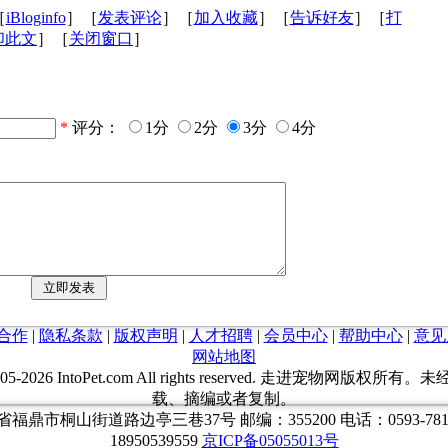
［
iBloginfo
］［
发表评论
］［
加入收藏
］［
告诉好友
］［
打
印此文
］［
关闭窗口
］
*
评分：
1分
2分
3分
4分
合作
|
隐私条款
|
版权声明
|
人才招聘
|
会员中心
|
帮助中心
|
意见
网站地图
05-
2026 IntoPet.com All rights reserved. 走进宠物网版权
载、摘编或者复制。
福鼎市桐山街道路边亭三巷37号 邮编：355200 电话：0593-7817
18950539559
京ICP备05055013号