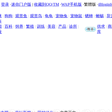
|
登录
·
迷你门户版
|
收藏到QQ/TM
·
WAP手机版
·
繁體版
·
iBloginf
咪
|
狗狗
|
观赏鱼
|
观赏鸟
|
龟龟
|
宠物兔
|
宠物鼠
|
蟋蟀
|
蜥蜴
|
异
卉
闻
|
百科
|
饲养
|
繁殖
|
训练
|
美容
|
产品
|
诊所
|
供求
|
商
业
库