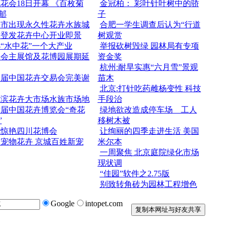
花会18日开幕 《百枚菊
金冠柏： 彩叶针叶树中的骄
邮
子
海市出现永久性花卉水族城
合肥一学生调查后认为“行道
津登发花卉中心开业即景
树观赏
“水中花”一个大产业
举报砍树毁绿 园林局有专项
博会主展馆及花博园展期延
资金奖
杭州:耐旱实惠“六月雪”景观
四届中国花卉交易会完美谢
苗木
北京:打针吃药雌杨变性 科技
尔滨花卉大市场水族市场地
手段治
届中国花卉博览会“奇花
绿地欲改造成停车场 工人
”
移树木被
花惊艳四川花博会
让绚丽的四季走进生活 美国
宠物花卉 京城百姓新宠
米尔本
一周聚焦 北京庭院绿化市场
现状调
“佳园”软件之2.75版
别致转角砖为园林工程增色
Google
intopet.com