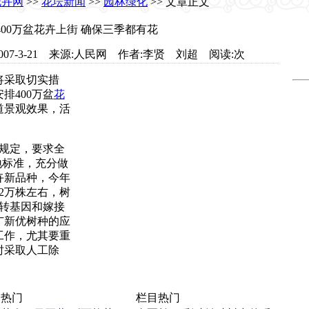
花卉网
>>
花坛新闻
>>
园林绿化
>> 文章正文
400万盆花卉上街 确保三季都有花
com 日期:2007-3-21 来源:人民网 作者:李贤 刘超 阅读:
次
将采取切实措
排400万盆
花
道景观效果，活
规定，要求全
地标准，充分做
卉新品种，今年
2万株左右，树
过转基因和嫁接
广新优树种的应
工作，尤其要重
时采取人工除
热门
栏目热门