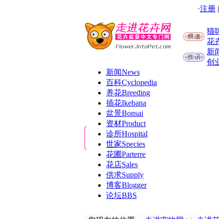
·
注册
猫
花
新
创
新闻
News
百科
Cyclopedia
养花
Breeding
插花
Ikebana
盆景
Bonsai
资材
Product
诊所
Hospital
世家
Species
花圃
Parterre
花店
Sales
供求
Supply
博客
Blogger
论坛
BBS