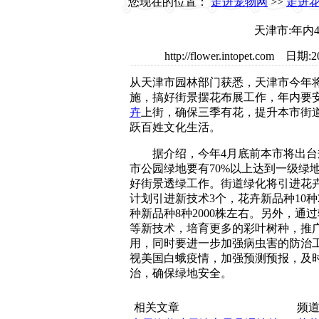
您现在的位置：
走进宠物网
>>
走进
天津市:年内
http://flower.intopet.
从天津市园林部门获悉，天津市今年
施，搞好街景摆花布展工作，年内要安
卉
上街，确保三季有花，提升本市街
跃百姓文化生活。
据介绍，今年4月底前本市将出台
市公园绿地要有70%以上达到一级绿
好街景透绿工作。街道绿化将引进花
计划引进新技术3个，花卉新品种10种
种新品种8种2000株左右。另外，通
等新技术，培育更多的彩叶树种，推
用，同时要进一步加强病虫害的防治
视美国白蛾疫情，加强预测预报，及
治，确保绿地安全。
相关文章
频道