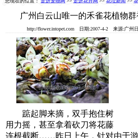
您现在的位置：
走进宠物网
>>
走进花卉网
>>
花坛新闻
>>
广州白云山唯一的禾雀花植物群
http://flower.intopet.com 日期:2007-4-2 
踮起脚来摘，双手抱住树
用力摇，甚至拿着砍刀将花藤
连根截断……昨日上午，针对由于