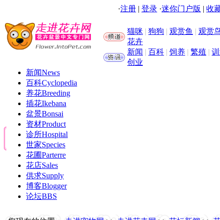
·
注册
|
登录
·
迷你门户版
|
收藏
猫咪
|
狗狗
|
观赏鱼
|
观赏
花卉
新闻
|
百科
|
饲养
|
繁殖
|
训
创业
新闻
News
百科
Cyclopedia
养花
Breeding
插花
Ikebana
盆景
Bonsai
资材
Product
诊所
Hospital
世家
Species
花圃
Parterre
花店
Sales
供求
Supply
博客
Blogger
论坛
BBS