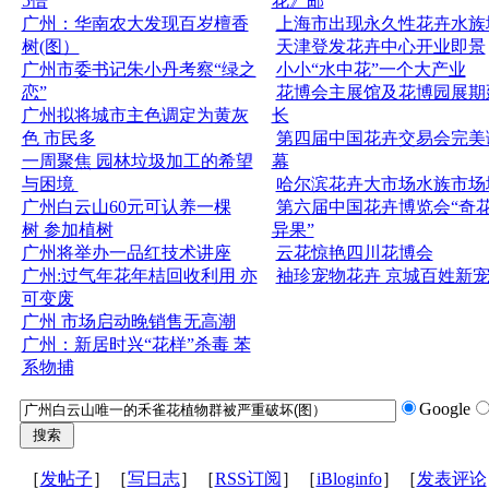
5倍
花》邮
广州：华南农大发现百岁檀香
上海市出现永久性花卉水族
树(图）
天津登发花卉中心开业即景
广州市委书记朱小丹考察“绿之
小小“水中花”一个大产业
恋”
花博会主展馆及花博园展期
广州拟将城市主色调定为黄灰
长
色 市民多
第四届中国花卉交易会完美
一周聚焦 园林垃圾加工的希望
幕
与困境
哈尔滨花卉大市场水族市场
广州白云山60元可认养一棵
第六届中国花卉博览会“奇
树 参加植树
异果”
广州将举办一品红技术讲座
云花惊艳四川花博会
广州:过气年花年桔回收利用 亦
袖珍宠物花卉 京城百姓新
可变废
广州 市场启动晚销售无高潮
广州：新居时兴“花样”杀毒 苯
系物捕
Google
［
发帖子
］［
写日志
］［
RSS订阅
］［
iBloginfo
］［
发表评论