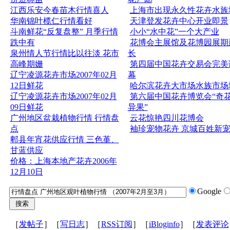
江西乐安今春苗木行情喜人
上海市出现永久性花卉水族
华南锦叶榄仁行情看好
天津登发花卉中心开业即景
斗南鲜花“反复盘整” 月季行情
小小“水中花”一个大产业
跌中有
花博会主展馆及花博园展期
泉州情人节行情比以往淡 花市
长
高峰期姗
第四届中国花卉交易会完美
辽宁凌源花卉市场2007年02月
幕
12日鲜花
哈尔滨花卉大市场水族市场
辽宁凌源花卉市场2007年02月
第六届中国花卉博览会“奇
09日鲜花
异果”
广州地区盆栽植物行情 行情盘
云花惊艳四川花博会
点
袖珍宠物花卉 京城百姓新
郫县年宵花供应行情 三色堇、
甘蓝供应
价格：上海本地产花卉2006年
12月10日
Google
［
发帖子
］［
写日志
］［
RSS订阅
］［
iBloginfo
］［
发表评论