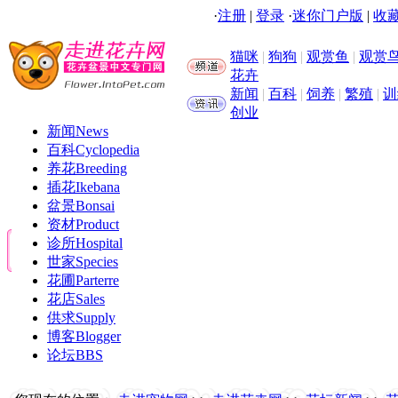
·
注册
|
登录
·
迷你门户版
|
收藏
猫咪
|
狗狗
|
观赏鱼
|
观赏
花卉
新闻
|
百科
|
饲养
|
繁殖
|
训
创业
新闻
News
百科
Cyclopedia
养花
Breeding
插花
Ikebana
盆景
Bonsai
资材
Product
诊所
Hospital
世家
Species
花圃
Parterre
花店
Sales
供求
Supply
博客
Blogger
论坛
BBS