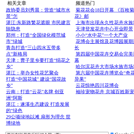
相关文章
频道热门
政协委员刘秀晨：营造“城市水
菊花花会18日开幕 《百枚
景”怎
花》邮
湛江:东新路繁花遮眼 市民建言
上海市出现永久性花卉水族
除隐患
天津登发花卉中心开业即景
郑州：打造“全国绿化模范城
小小“水中花”一个大产业
市”绿城
花博会主展馆及花博园展期
青岛打造“三山四水五带多
长
点”新格局
第四届中国花卉交易会完美
天津：曹子里乡要打造“绢花之
幕
乡”
哈尔滨花卉大市场水族市场
湛江：举办女性花艺聚会
第六届中国花卉博览会“奇
打造“中国花城” 建设“国花故
异果”
乡”
云花惊艳四川花博会
云南：打造“云花”名牌 创亚
袖珍宠物花卉 京城百姓新
洲“阿斯
湛江：遂溪生态建设 打造发展
的“绿色
29公顷绿地以滩 扇形为理念 世
博绿地