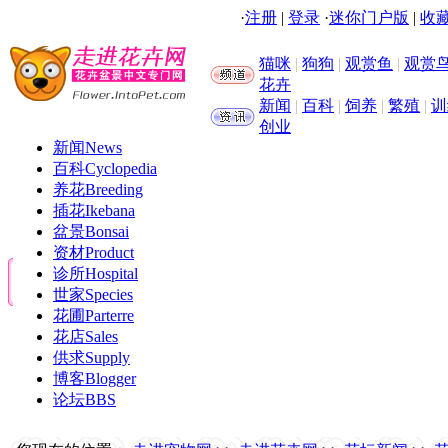
·
注册
|
登录
·
迷你门户版
|
收藏
猫咪
|
狗狗
|
观赏鱼
|
观赏
花卉
新闻
|
百科
|
饲养
|
繁殖
|
训
创业
新闻
News
百科
Cyclopedia
养花
Breeding
插花
Ikebana
盆景
Bonsai
资材
Product
诊所
Hospital
世家
Species
花圃
Parterre
花店
Sales
供求
Supply
博客
Blogger
论坛
BBS