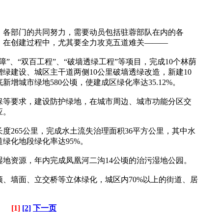
各部门的共同努力，需要动员包括驻蓉部队在内的各
。在创建过程中，尤其要全力攻克五道难关———
、“双百工程”、“破墙透绿工程”等项目，完成10个林荫
地增绿建设、城区主干道两侧10公里破墙透绿改造，新建10
底新增城市绿地580公顷，使建成区绿化率达35.12%。
等要求，建设防护绿地，在城市周边、城市功能分区交
应。
265公里，完成水土流失治理面积36平方公里，其中水
道绿化地段绿化率达95%。
地资源，年内完成凤凰河二沟14公顷的治污湿地公园。
、墙面、立交桥等立体绿化，城区内70%以上的街道、居
[1]
[2]
下一页