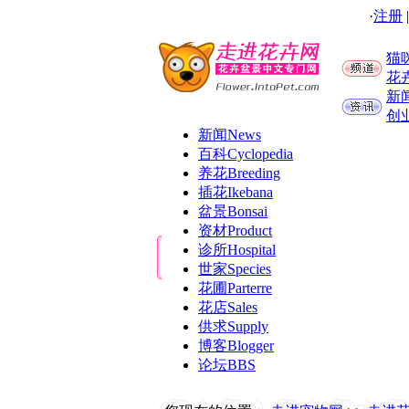
·
注册
猫
花
新
创
新闻
News
百科
Cyclopedia
养花
Breeding
插花
Ikebana
盆景
Bonsai
资材
Product
诊所
Hospital
世家
Species
花圃
Parterre
花店
Sales
供求
Supply
博客
Blogger
论坛
BBS