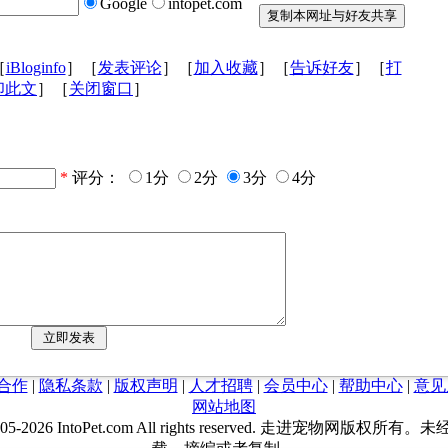
Google
intopet.com
［
iBloginfo
］［
发表评论
］［
加入收藏
］［
告诉好友
］［
打
印此文
］［
关闭窗口
］
*
评分：
1分
2分
3分
4分
合作
|
隐私条款
|
版权声明
|
人才招聘
|
会员中心
|
帮助中心
|
意见
网站地图
05-
2026 IntoPet.com All rights reserved. 走进宠物网版权