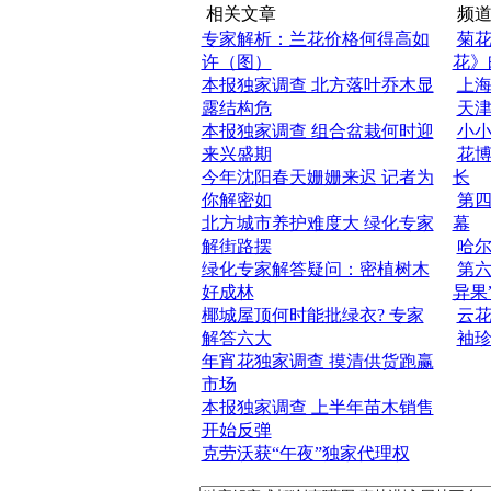
相关文章
频道
专家解析：兰花价格何得高如
菊花
许（图）
花》
本报独家调查 北方落叶乔木显
上
露结构危
天
本报独家调查 组合盆栽何时迎
小小
来兴盛期
花
今年沈阳春天姗姗来迟 记者为
长
你解密如
第
北方城市养护难度大 绿化专家
幕
解街路摆
哈
绿化专家解答疑问：密植树木
第六
好成林
异果
椰城屋顶何时能批绿衣? 专家
云
解答六大
袖珍
年宵花独家调查 摸清供货跑赢
市场
本报独家调查 上半年苗木销售
开始反弹
克劳沃获“午夜”独家代理权