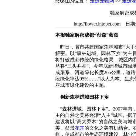
您现在的位置：
走进宠物网
>>
走进
独家解密成都
http://flower.intopet
本报独家解密成都“创森”蓝图
昨日，省市共建国家森林城市“大手
解密。以“森林进城、园林下乡”为主旨
将打破成都传统的绿化格局，城区内
丛将“三头并举”。今年底新增城市绿地
成渠系、河道绿化长度265公里，道
段绿化率达95%……“以人为本、生态
座城市绿化建设的主题。
创新森林进城园林下乡
“森林进城、园林下乡”。2007年内
主的自然之美将逐渐“入主”城区。据
建设将以“高大乔木”的自然之美与城
美、盆景
花卉
的文化之美有机结合。
棋，使成都市的生态环境建设、林业