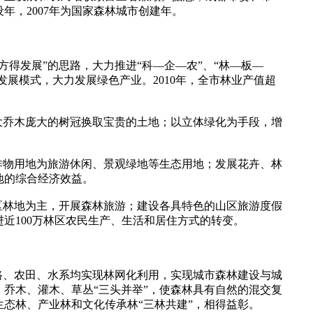
设年，2007年为国家森林城市创建年。
得发展”的思路，大力推进“科—企—农”、“林—板—
发展模式，大力发展绿色产业。2010年，全市林业产值超
大乔木庞大的树冠换取宝贵的土地；以立体绿化为手段，增
作物用地为旅游休闲、景观绿地等生态用地；发展花卉、林
地的综合经济效益。
区林地为主，开展森林旅游；建设各具特色的山区旅游度假
近100万林区农民生产、生活和居住方式的转变。
路、农田、水系均实现林网化利用，实现城市森林建设与城
乔木、灌木、草丛“三头并举”，使森林具有自然的混交复
态林、产业林和文化传承林“三林共建”，相得益彰。