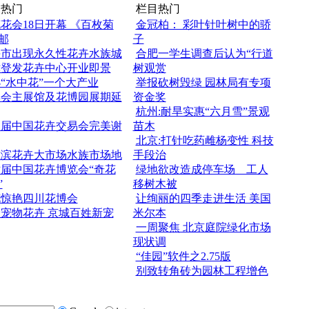
热门
栏目热门
花会18日开幕 《百枚菊
金冠柏： 彩叶针叶树中的骄
邮
子
海市出现永久性花卉水族城
合肥一学生调查后认为“行道
津登发花卉中心开业即景
树观赏
“水中花”一个大产业
举报砍树毁绿 园林局有专项
博会主展馆及花博园展期延
资金奖
杭州:耐旱实惠“六月雪”景观
四届中国花卉交易会完美谢
苗木
北京:打针吃药雌杨变性 科技
尔滨花卉大市场水族市场地
手段治
届中国花卉博览会“奇花
绿地欲改造成停车场 工人
”
移树木被
花惊艳四川花博会
让绚丽的四季走进生活 美国
宠物花卉 京城百姓新宠
米尔本
一周聚焦 北京庭院绿化市场
现状调
“佳园”软件之2.75版
别致转角砖为园林工程增色