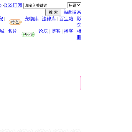
o
·
RSS订阅
高级搜索
宠
|
宠物库
|
法律库
|
百宝箱
|
影
院
城
|
名片
论坛
|
博客
|
播客
|
相
册