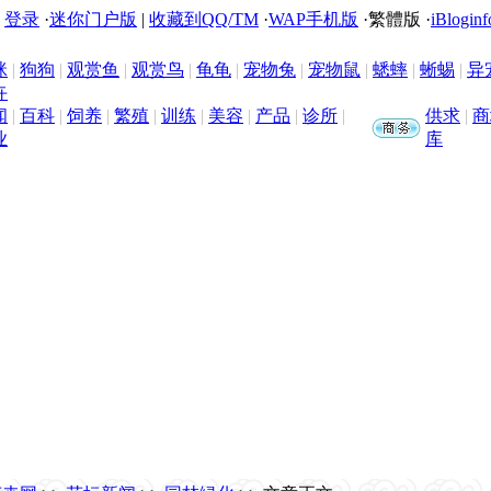
|
登录
·
迷你门户版
|
收藏到QQ/TM
·
WAP手机版
·
繁體版
·
iBloginf
咪
|
狗狗
|
观赏鱼
|
观赏鸟
|
龟龟
|
宠物兔
|
宠物鼠
|
蟋蟀
|
蜥蜴
|
异
卉
闻
|
百科
|
饲养
|
繁殖
|
训练
|
美容
|
产品
|
诊所
|
供求
|
商
业
库