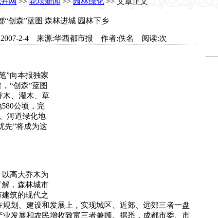
花卉网
>>
花坛新闻
>>
园林绿化
>> 文章正文
“创森”蓝图 森林进城 园林下乡
.com 日期:2007-2-4 来源:华西都市报 作者:佚名 阅读:
次
笔”向本报独家
，“创森”蓝图
乔木、灌木、草
580公顷，完
路、河道绿化地
优先”将成为这
，以高大乔木为
了解，森林城市
市建筑的现代之
在规划、建设和发展上，实现城区、近郊、远郊三者一盘
产业发展和农民增收致富三者兼顾。据悉，成都市委、市