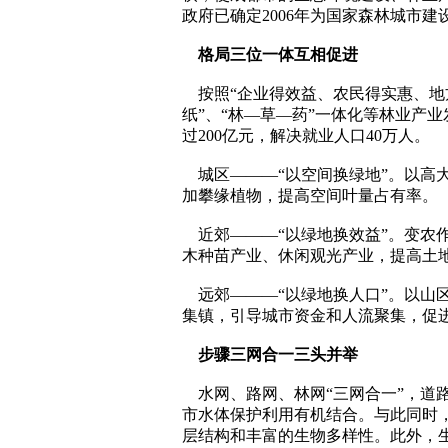
政府已确定2006年为国家森林城市建
格局三位一体互相促进
按照“企业得效益、农民得实惠、地方
纸”、“林—草—药”一体化等林业产业
过200亿元，解决就业人口40万人。
城区———“以空间换绿地”。以高
加攀缘植物，提高空间叶量占有率。
近郊———“以绿地换效益”。变农
木种苗产业、休闲观光产业，提高土
远郊———“以绿地换人口”。以山
集镇，引导城市资金和人流聚集，促进
步骤三网合一三头并举
水网、路网、林网“三网合一”，道
市水体保护利用有机结合。与此同时，
层结构和丰富的生物多样性。此外，生