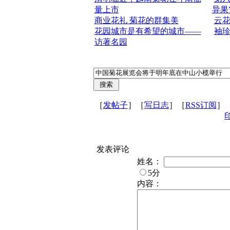
量上市
异果
商业花礼 菊花的群集美
云
花园城市是有希望的城市——
袖珍
访著名园
［
发帖子
］［
写日志
］［
RSS订阅
］
发表评论
姓名：
5分
内容：