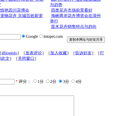
”
与趋势
花惊艳四川花博会
四类花卉市场前景看好
宠物花卉 京城百姓新宠
海峡两岸花卉博览会在漳州
举行
苗木花卉销售特点与趋向
Google
intopet.com
［
iBloginfo
］［
发表评论
］［
加入收藏
］［
告诉好友
］［
打
印此文
］［
关闭窗口
］
*
评分：
1分
2分
3分
4分