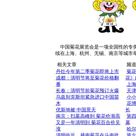
中国菊花展览会是一项全国性的专
续在上海、杭州、无锡、南京等城市
相关文章
频道
丹灶今年第二季菊花即将上市
菊花
成都：清明节将至菊花价格翻
花》
番
上
长春：清明节前菊花预订火爆
天
乌兹别克斯坦紧急进口中国苗
小小
木
花
优新地被 中国景天
长
南京：扫墓高峰到 菊花价渐高
第
又是一年清明到 菊花百合价见
幕
涨
哈
清明临近，越南菊花在斗南批
第六