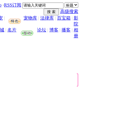
o
·
RSS订阅
高级搜索
宠
|
宠物库
|
法律库
|
百宝箱
|
影
院
城
|
名片
论坛
|
博客
|
播客
|
相
册