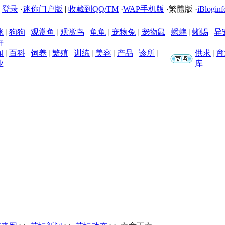
|
登录
·
迷你门户版
|
收藏到QQ/TM
·
WAP手机版
·
繁體版
·
iBloginf
咪
|
狗狗
|
观赏鱼
|
观赏鸟
|
龟龟
|
宠物兔
|
宠物鼠
|
蟋蟀
|
蜥蜴
|
异
卉
闻
|
百科
|
饲养
|
繁殖
|
训练
|
美容
|
产品
|
诊所
|
供求
|
商
业
库