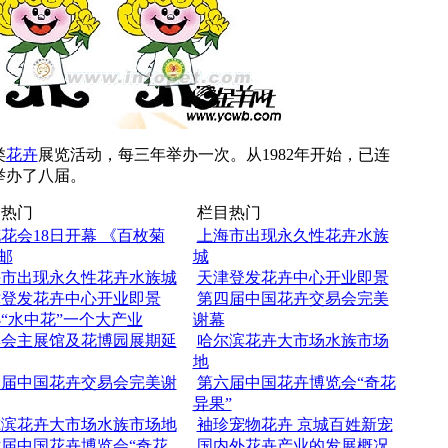
类
花卉
展览活动，每三年举办一次。从1982年开始，已连
举办了八届。
热门
栏目热门
花会18日开幕 《百枚菊
上海市出现永久性花卉水族
邮
城
海市出现永久性花卉水族城
天津登发花卉中心开业即景
津登发花卉中心开业即景
第四届中国花卉交易会完美
“水中花”一个大产业
谢幕
博会主展馆及花博园展期延
哈尔滨花卉大市场水族市场
地
四届中国花卉交易会完美谢
第六届中国花卉博览会“奇花
异果”
尔滨花卉大市场水族市场地
袖珍宠物花卉 京城百姓新宠
届中国花卉博览会“奇花
国内外花卉产业的发展概况