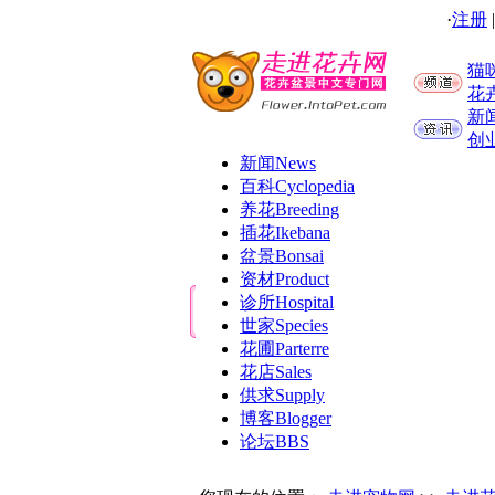
·
注册
猫
花
新
创
新闻
News
百科
Cyclopedia
养花
Breeding
插花
Ikebana
盆景
Bonsai
资材
Product
诊所
Hospital
世家
Species
花圃
Parterre
花店
Sales
供求
Supply
博客
Blogger
论坛
BBS