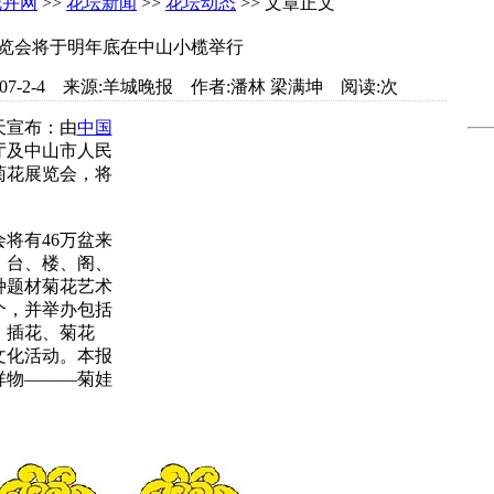
花卉网
>>
花坛新闻
>>
花坛动态
>> 文章正文
览会将于明年底在中山小榄举行
om 日期:2007-2-4 来源:羊城晚报 作者:潘林 梁满坤 阅读:
次
宣布：由
中国
厅及中山市人民
菊花展览会，将
将有46万盆来
、台、楼、阁、
种题材菊花艺术
个，并举办包括
、插花、菊花
文化活动。本报
祥物———菊娃