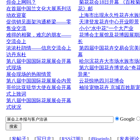
你会上网吗？
菊花花会18日开幕 《百枚
在首届中国兰文化大展系列活
花》邮
动欢迎宴
上海市出现永久性花卉水族
促供销见面架沟通桥梁——零
天津登发花卉中心开业即景
售业交流
小小“水中花”一个大产业
难得的相聚，难忘的朋友——
花博会主展馆及花博园展期
交流会上
长
浓浓杜鹃情——信息交流会上
第四届中国花卉交易会完美
访丹东杜
幕
第八届中国国际花展展会开幕
哈尔滨花卉大市场水族市场
式现场
第六届中国花卉博览会“奇
展会现场的热闹情景
异果”
第八届中国国际花展展会内景
云花惊艳四川花博会
哥伦比亚驻华大使在展会开幕
袖珍宠物花卉 京城百姓新
式上致词
第八届中国国际花展展会开幕
式状况
Google
［
发帖子
］［
写日志
］［
RSS订阅
］［
iBloginfo
］［
发表评论