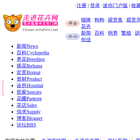
·
注册
|
登录
·
迷你门户版
|
收藏
猫咪
|
狗狗
|
观赏鱼
|
观赏
花卉
新闻
|
百科
|
饲养
|
繁殖
|
训
创业
新闻
News
百科
Cyclopedia
养花
Breeding
插花
Ikebana
盆景
Bonsai
资材
Product
诊所
Hospital
世家
Species
花圃
Parterre
花店
Sales
供求
Supply
博客
Blogger
论坛
BBS