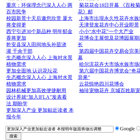
重庆：环保理念已深入人心 两
菊花花会18日开幕 《百枚
百市民争
花》邮
校园新景十天后邀您欣赏 厦大
上海市出现永久性花卉水族
将变得更
天津登发花卉中心开业即景
西宁引进30个新品种 明年郁金
小小“水中花”一个大产业
香将更加
花博会主展馆及花博园展期
乾安县深入田间地头补苗浇
长
灌 千余干部
第四届中国花卉交易会完美
生态概念深入人心 上海对水景
幕
植物需求
哈尔滨花卉大市场水族市场
更加全面地 认识花坛花
第六届中国花卉博览会“奇
生态概念深入人心 上海对水景
异果”
植物需求
云花惊艳四川花博会
园林机械更加高效便捷耐用
袖珍宠物花卉 京城百姓新
设计界就“加入IFLA”发表看
法 期盼学
更加深入产业 更加贴近读者 本
报今年
Google