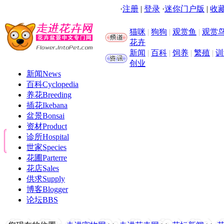
·
注册
|
登录
·
迷你门户版
|
收藏
猫咪
|
狗狗
|
观赏鱼
|
观赏
花卉
新闻
|
百科
|
饲养
|
繁殖
|
训
创业
新闻
News
百科
Cyclopedia
养花
Breeding
插花
Ikebana
盆景
Bonsai
资材
Product
诊所
Hospital
世家
Species
花圃
Parterre
花店
Sales
供求
Supply
博客
Blogger
论坛
BBS