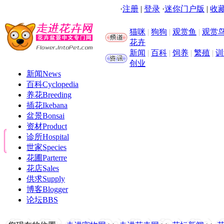
·
注册
|
登录
·
迷你门户版
|
收藏
猫咪
|
狗狗
|
观赏鱼
|
观赏
花卉
新闻
|
百科
|
饲养
|
繁殖
|
训
创业
新闻
News
百科
Cyclopedia
养花
Breeding
插花
Ikebana
盆景
Bonsai
资材
Product
诊所
Hospital
世家
Species
花圃
Parterre
花店
Sales
供求
Supply
博客
Blogger
论坛
BBS