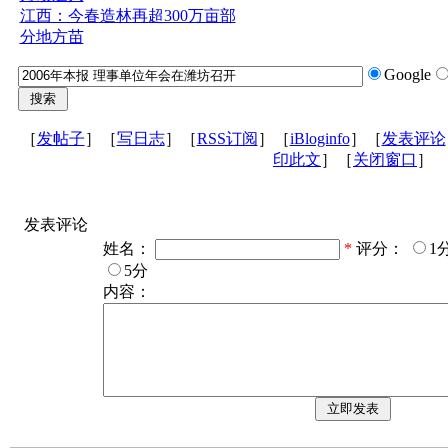
江西：今春造林再超300万亩部
分地方苗
Google
［
发帖子
］［
写日志
］［
RSS订阅
］［
iBloginfo
］［
发表评论
印此文
］［
关闭窗口
］
发表评论
姓名：
*
评分：
1
5分
内容：