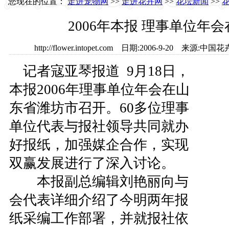
您现在的位置：
走进宠物网
>>
走进花卉网
>>
花坛新闻
>>
2006年本报 理事单位年
http://flower.intopet.com 日期:2006-9-20 
记者寇亚琴报道 9月18日，
本报2006年理事单位年会在山
东省潍坊市召开。60多位理事
单位代表与报社领导共同就办
好报纸，加强媒企合作，实现
双赢发展进行了深入讨论。
本报副总编辑刘艳丽向与
会代表详细介绍了今明两年报
纸采编工作部署，并就报社依