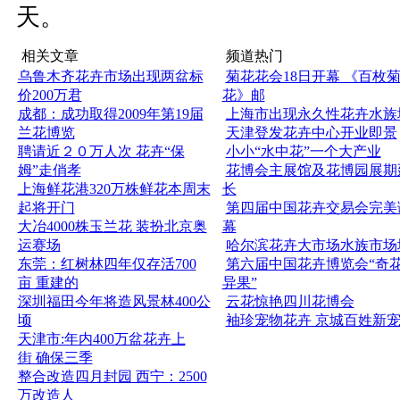
天。
相关文章
频道热门
乌鲁木齐花卉市场出现两盆标
菊花花会18日开幕 《百枚
价200万君
花》邮
成都：成功取得2009年第19届
上海市出现永久性花卉水族
兰花博览
天津登发花卉中心开业即景
聘请近２０万人次 花卉“保
小小“水中花”一个大产业
姆”走俏孝
花博会主展馆及花博园展期
上海鲜花港320万株鲜花本周末
长
起将开门
第四届中国花卉交易会完美
大冶4000株玉兰花 装扮北京奥
幕
运赛场
哈尔滨花卉大市场水族市场
东莞：红树林四年仅存活700
第六届中国花卉博览会“奇
亩 重建的
异果”
深圳福田今年将造风景林400公
云花惊艳四川花博会
顷
袖珍宠物花卉 京城百姓新
天津市:年内400万盆花卉上
街 确保三季
整合改造四月封园 西宁：2500
万改造人