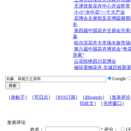
天津登发花卉中心开业即景
小小“水中花”一个大产业
花博会主展馆及花博园展期
长
第四届中国花卉交易会完美
幕
哈尔滨花卉大市场水族市场
第六届中国花卉博览会“奇
异果”
云花惊艳四川花博会
袖珍宠物花卉 京城百姓新
Google
［
发帖子
］［
写日志
］［
RSS订阅
］［
iBloginfo
］［
发表评论
印此文
］［
关闭窗口
］
发表评论
姓名：
*
评分：
1