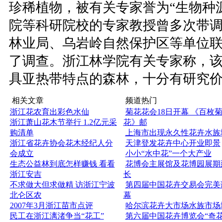
珍稀植物，被有关专家誉为“生物种
院等科研院校的专家教授曾多次带
林业局、乌岩岭自然保护区等单位
了调查。浙江林学院有关专家称，
具亚热带特点的森林，十分有研究
相关文章
频道热门
浙江花农育出彩色水仙
菊花花会18日开幕 《百枚
浙江萧山花木节举行 1.2亿元采
花》邮
购清单
上海市出现永久性花卉水族
浙江省花卉协会花木经纪人分
天津登发花卉中心开业即景
会成立
小小“水中花”一个大产业
生态公益林到底怎样赚钱 看看
花博会主展馆及花博园展期
浙江安吉
长
不求做大但求做精 访浙江宁波
第四届中国花卉交易会完美
北仑区农
幕
2007年3月浙江苗市点评
哈尔滨花卉大市场水族市场
民工在浙江漓渚争当“花工”
第六届中国花卉博览会“奇