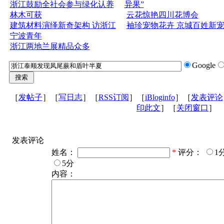
浙江鼓励全社会参与绿化认养
异果”
林木可获
云花惊艳四川花博会
建筑材料演绎新奇架构 访浙江
袖珍宠物花卉 京城百姓新
宁波青年
浙江两地兰展精品众多
Google
［
发帖子
］［
写日志
］［
RSS订阅
］［
iBloginfo
］［
发表评论
印此文
］［
关闭窗口
］
发表评论
姓名：
*
评分：
1
5分
内容：