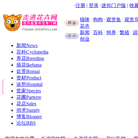
·
注册
|
登录
·
迷你门户版
|
收藏
猫咪
|
狗狗
|
观赏鱼
|
观赏
花卉
新闻
|
百科
|
饲养
|
繁殖
|
训
创业
新闻
News
百科
Cyclopedia
养花
Breeding
插花
Ikebana
盆景
Bonsai
资材
Product
诊所
Hospital
世家
Species
花圃
Parterre
花店
Sales
供求
Supply
博客
Blogger
论坛
BBS