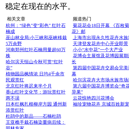
稳定在现在的水平。
相关文章
频道热门
杭州：“绿色”变“彩色” 红叶石
菊花花会18日开幕 《百枚
楠成
花》邮
巫山林业局:小三峡和巫峡移栽
上海市出现永久性花卉水族
5万余野
天津登发花卉中心开业即景
河南郑州红叶石楠用量超60万
小小“水中花”一个大产业
株
花博会主展馆及花博园展期
哈尔滨天恒山今秋可赏“红叶
长
谷”
第四届中国花卉交易会完美
植物园品枫情浓 日均4千余市
幕
民观赏红
哈尔滨花卉大市场水族市场
北京红叶将迟来半个月
第六届中国花卉博览会“奇
香山红叶文化节：游玩赏红叶
异果”
两不误
云花惊艳四川花博会
日本红枫扎根柳岸方园 通州新
袖珍宠物花卉 京城百姓新
添赏红叶
杜鹃中的新品——石楠杜鹃
王亚樵手栽石楠染重病后续：
园林专家