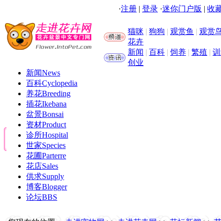
·
注册
|
登录
·
迷你门户版
|
收藏
猫咪
|
狗狗
|
观赏鱼
|
观赏
花卉
新闻
|
百科
|
饲养
|
繁殖
|
训
创业
新闻
News
百科
Cyclopedia
养花
Breeding
插花
Ikebana
盆景
Bonsai
资材
Product
诊所
Hospital
世家
Species
花圃
Parterre
花店
Sales
供求
Supply
博客
Blogger
论坛
BBS