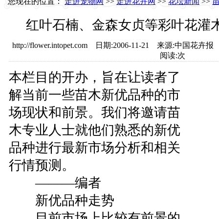
您现在的位置：
走进宠物网
>>
走进花卉网
>>
花坛新闻
>>
红叶石楠、金森女贞等彩叶花灌木
http://flower.intopet.com 日期:2006-11-21 
阅读:
次
本栏目的开办，旨在让读者了
解当前一些苗木新优品种的市
场现状和前景。我们将邀请苗
木专业人士就他们熟悉的新优
品种进行最新市场分析和相关
行情预测。
———编者
新优品种走势
目前市场上比较有前景的