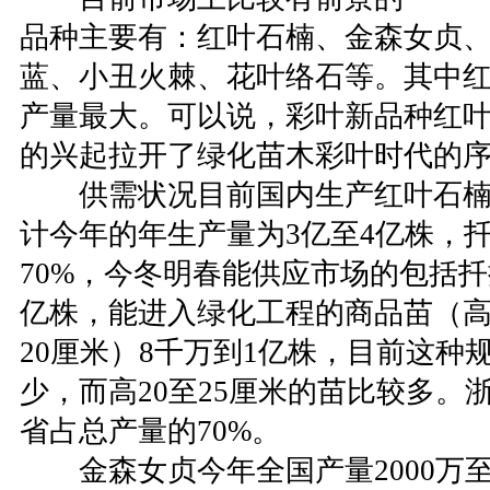
品种主要有：红叶石楠、金森女贞
蓝、小丑火棘、花叶络石等。其中
产量最大。可以说，彩叶新品种红
的兴起拉开了绿化苗木彩叶时代的
供需状况目前国内生产红叶石楠
计今年的年生产量为3亿至4亿株，扦
70%，今冬明春能供应市场的包括扦插
亿株，能进入绿化工程的商品苗（高3
20厘米）8千万到1亿株，目前这种
少，而高20至25厘米的苗比较多。
省占总产量的70%。
金森女贞今年全国产量2000万至3