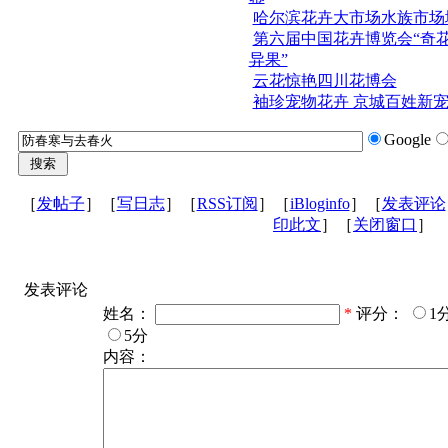
哈尔滨花卉大市场水族市场
第六届中国花卉博览会“奇
异果”
云花惊艳四川花博会
袖珍宠物花卉 京城百姓新
Google
［
发帖子
］［
写日志
］［
RSS订阅
］［
iBloginfo
］［
发表评论
印此文
］［
关闭窗口
］
发表评论
姓名：
*
评分：
1
5分
内容：