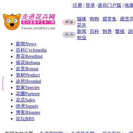
·
注册
|
登录
·
迷你门户版
|
收藏
猫咪
|
狗狗
|
观赏鱼
|
观赏
花卉
新闻
|
百科
|
饲养
|
繁殖
|
训
创业
新闻
News
百科
Cyclopedia
养花
Breeding
插花
Ikebana
盆景
Bonsai
资材
Product
诊所
Hospital
世家
Species
花圃
Parterre
花店
Sales
供求
Supply
博客
Blogger
论坛
BBS