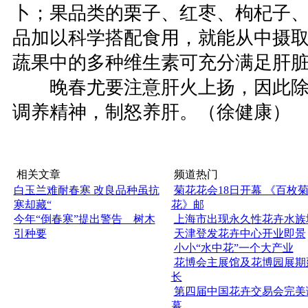
卜；果品类的栗子、红枣、枸杞子
品加以科学搭配食用，就能从中摄
蔬果中的多种维生素可充分满足肝
晚春尤要注意肝火上扬，因此除
调养精神，制怒养肝。（徐健康）
相关文章
频道热门
白玉兰难耐春寒 改良品种虽抗
菊花花会18日开幕 《百枚
寒却藏“
花》邮
今年“倒春寒”提出警告 树木
上海市出现永久性花卉水族
引种要
天津登发花卉中心开业即景
小小“水中花”一个大产业
花博会主展馆及花博园展期
长
第四届中国花卉交易会完美
幕