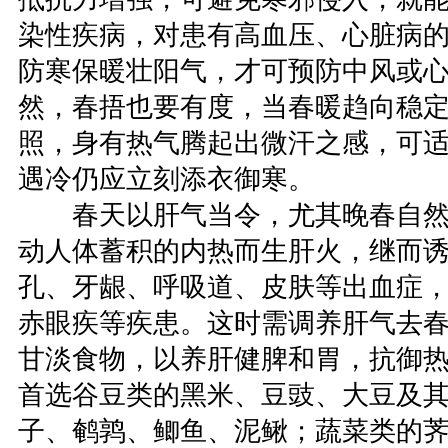
染性疾病，对患有高血压、心脏病
防寒保暖壮阳气，才可预防中风或
然，春捂也要有度，当春暖趋向稳
照，身有热气腾起出微汗之感，可
遇冷仍应立刻添衣御寒。
春天以肝气当令，尤其晚春自然
动人体蓄积的内热而生肝火，继而
孔、牙龈、呼吸道、皮肤等出血症
赤眼疾等疾患。这时需调养肝气去
甘淡食物，以养肝健脾和胃，抗御
首选谷豆类的黑米、豆豉、大豆及
子、鹌鹑、鲫鱼、泥鳅；蔬菜类的