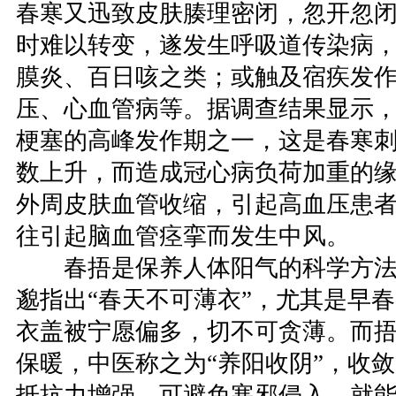
春寒又迅致皮肤腠理密闭，忽开忽
时难以转变，遂发生呼吸道传染病
膜炎、百日咳之类；或触及宿疾发
压、心血管病等。据调查结果显示
梗塞的高峰发作期之一，这是春寒
数上升，而造成冠心病负荷加重的
外周皮肤血管收缩，引起高血压患
往引起脑血管痉挛而发生中风。
春捂是保养人体阳气的科学方法
邈指出“春天不可薄衣”，尤其是早
衣盖被宁愿偏多，切不可贪薄。而
保暖，中医称之为“养阳收阴”，收
抵抗力增强，可避免寒邪侵入，就