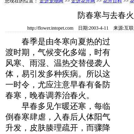
您现在的位置：
走进宠物网
>>
走进花卉网
>>
花卉百科
>>
防春寒与去春火
http://flower.intopet.com 日期:2003-4-11
春季是由冬寒向夏热的过
渡时期，气候变化多端，时有
风寒、雨湿、温热交替侵袭人
体，易引发多种疾病。所以这
一时令，尤应注意早春有备防
春寒，晚春调养治春火。
早春多见乍暖还寒，每临
倒春寒肆虐，入春后人体阳气
升发，皮肤腠理疏开，而骤降